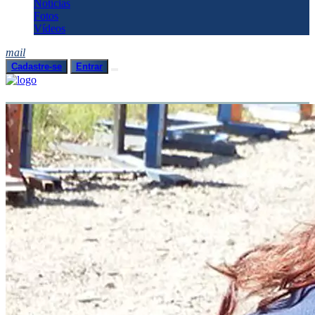
Notícias
Fotos
Vídeos
mail
Cadastre-se
Entrar