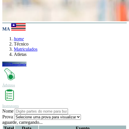
MA
home
Técnico
Matriculados
Atletas
print
Imprimir
Árbitros
Instrutores
Nome
Prova
aguarde, carregando...
Total
Data
Evento