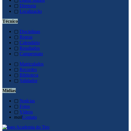
▢
Quem Somos
▢
Diretoria
▢
Localização
Técnico
▢
Disciplinas
▢
Regras
▢
Calendário
▢
Resultados
▢
Campeonato
▢
Matriculados
▢
Recordes
▢
Biblioteca
▢
Validador
Mídias
▢
Notícias
▢
Fotos
▢
Vídeos
mail
Contato