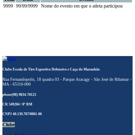
9999
99/99/9999
Nome do evento em que o atleta participou
Clube Escola de Tiro Esportivo Defensivo e Caça do Maranhão
Rua Fernandopolis, 18 quadra 03 - Parque Aracagy - São José de Ribamar -
MA - 65110-000
phone
(98) 9834-70123
CR 549204 / 8ª RM
CNPJ 40.139.707/0001-06
Clube