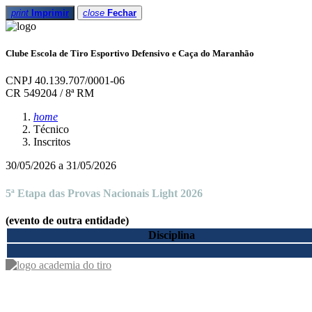
print
Imprimir
close
Fechar
Clube Escola de Tiro Esportivo Defensivo e Caça do Maranhão
CNPJ 40.139.707/0001-06
CR 549204 / 8ª RM
home
Técnico
Inscritos
30/05/2026 a 31/05/2026
5ª Etapa das Provas Nacionais Light 2026
(evento de outra entidade)
Disciplina