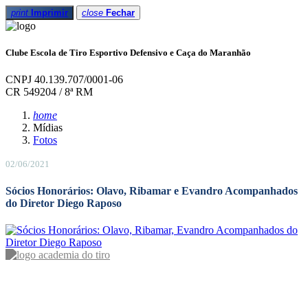
print
Imprimir
close
Fechar
Clube Escola de Tiro Esportivo Defensivo e Caça do Maranhão
CNPJ 40.139.707/0001-06
CR 549204 / 8ª RM
home
Mídias
Fotos
02/06/2021
Sócios Honorários: Olavo, Ribamar e Evandro Acompanhados
do Diretor Diego Raposo