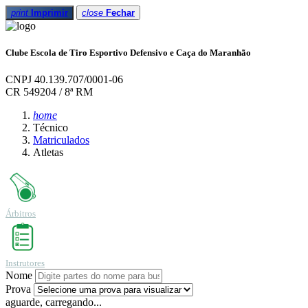
print
Imprimir
close
Fechar
Clube Escola de Tiro Esportivo Defensivo e Caça do Maranhão
CNPJ 40.139.707/0001-06
CR 549204 / 8ª RM
home
Técnico
Matriculados
Atletas
Árbitros
Instrutores
Nome
Prova
aguarde, carregando...