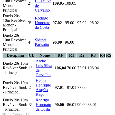
10m Revólver
Luis Silva
2º
109,05
109.05
Menor -
de
Principal
Carvalho
Duelo 20s
Rodrigo
10m Revólver
3º
Honorato
97,02
95.00
97.02
96.02
Menor -
da Costa
Principal
Duelo 20s
10m Revólver
Sidinei
4º
96,00
96.00
Menor -
Parisotto
Principal
Disciplina
CL
Nome
RF
R1
R2
R3
R4
R5
Andre
Duelo 20s 10m
Luis Silva
Revólver Snub
1º
106,04
70.00
73.01
106.04
de
- Principal
Carvalho
Hênio
Duelo 20s 10m
Henrique
Revólver Snub
2º
97,01
97.01
77.00
Aragão
- Principal
Rêgo
Duelo 20s 10m
Rodrigo
Revólver Snub
3º
Honorato
90,00
86.01
90.00
88.01
- Principal
da Costa
Nº de Atletas: 15