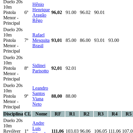
Duelo 20s
Hênio
10m
Henrique
Pistola
6º
96,02
91.00
96.02
90.01
Aragão
Menor -
Rêgo
Principal
Duelo 20s
10m
Rafael
Pistola
7º
Mesquita
93,01
85.00
86.00
93.01
93.00
Menor -
Brasil
Principal
Duelo 20s
10m
Sidinei
Pistola
8º
92,01
92.01
Parisotto
Menor -
Principal
Duelo 20s
Leandro
10m
Santos
Pistola
9º
88,00
88.00
Viana
Menor -
Neto
Principal
Disciplina
CL
Nome
RF
R1
R2
R3
R4
R5
Duelo 20s
Andre
10m
Luis
Revólver
1º
111,06
103.03
96.06
106.05
111.06
107.0