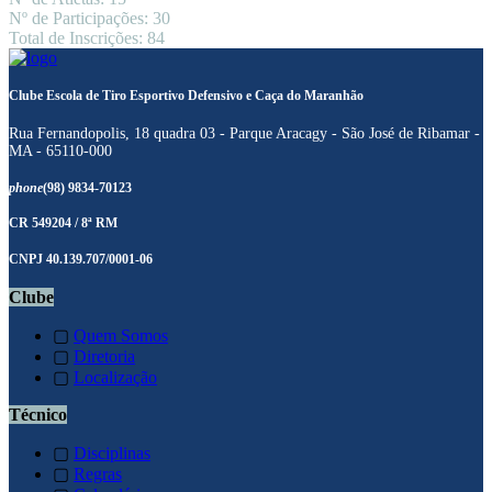
Nº de Participações: 30
Total de Inscrições: 84
Clube Escola de Tiro Esportivo Defensivo e Caça do Maranhão
Rua Fernandopolis, 18 quadra 03 - Parque Aracagy - São José de Ribamar -
MA - 65110-000
phone
(98) 9834-70123
CR 549204 / 8ª RM
CNPJ 40.139.707/0001-06
Clube
▢
Quem Somos
▢
Diretoria
▢
Localização
Técnico
▢
Disciplinas
▢
Regras