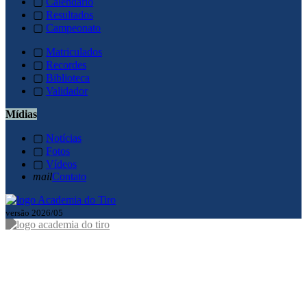
▢
Calendário
▢
Resultados
▢
Campeonato
▢
Matriculados
▢
Recordes
▢
Biblioteca
▢
Validador
Mídias
▢
Notícias
▢
Fotos
▢
Vídeos
mail
Contato
versão 2026/05