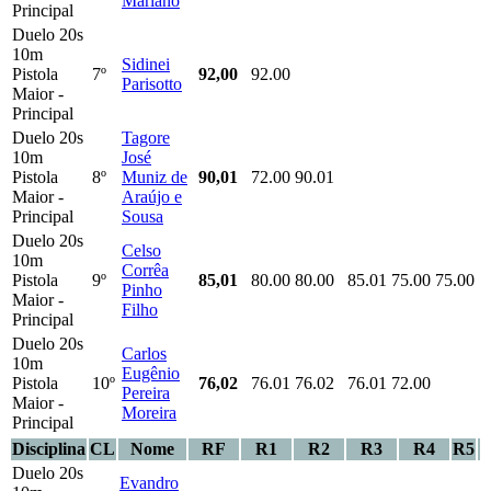
Mariano
Principal
Duelo 20s
10m
Sidinei
Pistola
7º
92,00
92.00
Parisotto
Maior -
Principal
Duelo 20s
Tagore
10m
José
Pistola
8º
Muniz de
90,01
72.00
90.01
Maior -
Araújo e
Principal
Sousa
Duelo 20s
Celso
10m
Corrêa
Pistola
9º
85,01
80.00
80.00
85.01
75.00
75.00
Pinho
Maior -
Filho
Principal
Duelo 20s
Carlos
10m
Eugênio
Pistola
10º
76,02
76.01
76.02
76.01
72.00
Pereira
Maior -
Moreira
Principal
Disciplina
CL
Nome
RF
R1
R2
R3
R4
R5
Duelo 20s
Evandro