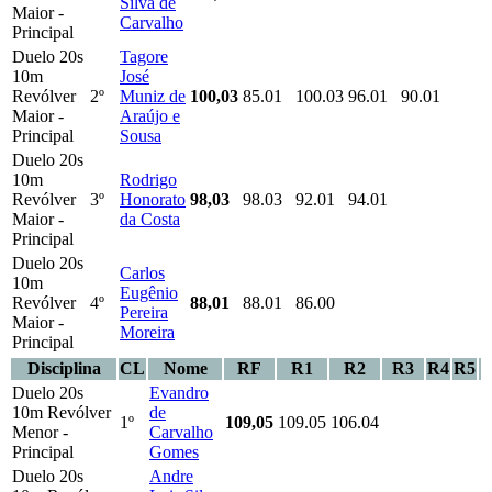
Silva de
Maior -
Carvalho
Principal
Duelo 20s
Tagore
10m
José
Revólver
2º
Muniz de
100,03
85.01
100.03
96.01
90.01
Maior -
Araújo e
Principal
Sousa
Duelo 20s
10m
Rodrigo
Revólver
3º
Honorato
98,03
98.03
92.01
94.01
Maior -
da Costa
Principal
Duelo 20s
Carlos
10m
Eugênio
Revólver
4º
88,01
88.01
86.00
Pereira
Maior -
Moreira
Principal
Disciplina
CL
Nome
RF
R1
R2
R3
R4
R5
Duelo 20s
Evandro
10m Revólver
de
1º
109,05
109.05
106.04
Menor -
Carvalho
Principal
Gomes
Duelo 20s
Andre