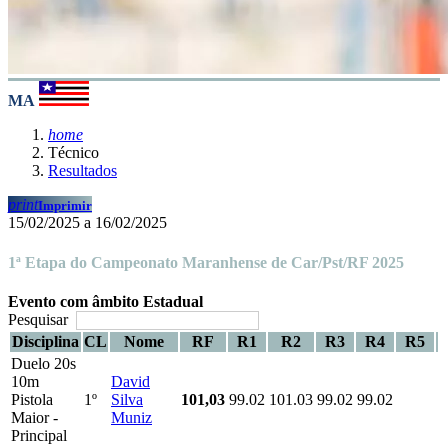
MA
home
Técnico
Resultados
print
Imprimir
15/02/2025 a 16/02/2025
1ª Etapa do Campeonato Maranhense de Car/Pst/RF 2025
Evento com âmbito Estadual
Pesquisar
Disciplina
CL
Nome
RF
R1
R2
R3
R4
R5
Duelo 20s
10m
David
Pistola
1º
Silva
101,03
99.02
101.03
99.02
99.02
Maior -
Muniz
Principal