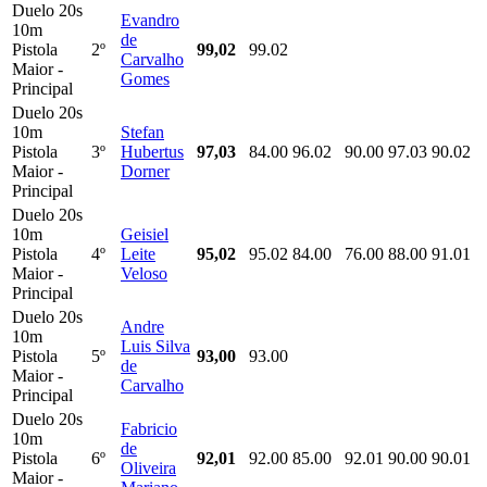
Duelo 20s
Evandro
10m
de
Pistola
2º
99,02
99.02
Carvalho
Maior -
Gomes
Principal
Duelo 20s
10m
Stefan
Pistola
3º
Hubertus
97,03
84.00
96.02
90.00
97.03
90.02
Maior -
Dorner
Principal
Duelo 20s
10m
Geisiel
Pistola
4º
Leite
95,02
95.02
84.00
76.00
88.00
91.01
Maior -
Veloso
Principal
Duelo 20s
Andre
10m
Luis Silva
Pistola
5º
93,00
93.00
de
Maior -
Carvalho
Principal
Duelo 20s
Fabricio
10m
de
Pistola
6º
92,01
92.00
85.00
92.01
90.00
90.01
Oliveira
Maior -