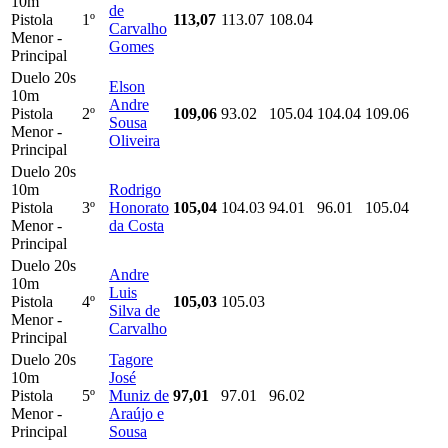
10m
de
Pistola
1º
113,07
113.07
108.04
Carvalho
Menor -
Gomes
Principal
Duelo 20s
Elson
10m
Andre
Pistola
2º
109,06
93.02
105.04
104.04
109.06
Sousa
Menor -
Oliveira
Principal
Duelo 20s
10m
Rodrigo
Pistola
3º
Honorato
105,04
104.03
94.01
96.01
105.04
Menor -
da Costa
Principal
Duelo 20s
Andre
10m
Luis
Pistola
4º
105,03
105.03
Silva de
Menor -
Carvalho
Principal
Duelo 20s
Tagore
10m
José
Pistola
5º
Muniz de
97,01
97.01
96.02
Menor -
Araújo e
Principal
Sousa