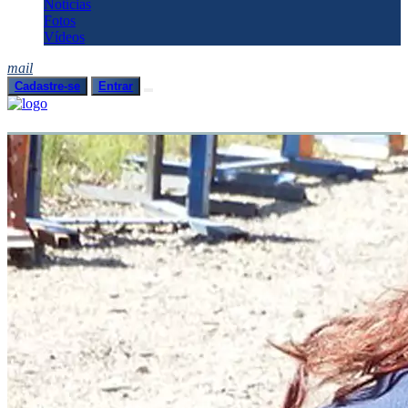
Notícias
Fotos
Vídeos
mail
Cadastre-se
Entrar