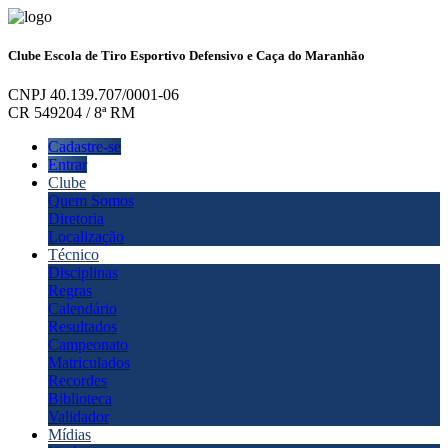
Clube Escola de Tiro Esportivo Defensivo e Caça do Maranhão
CNPJ 40.139.707/0001-06
CR 549204 / 8ª RM
Cadastre-se
Entrar
Clube
Quem Somos
Diretoria
Localização
Técnico
Disciplinas
Regras
Calendário
Resultados
Campeonato
Matriculados
Recordes
Biblioteca
Validador
Mídias