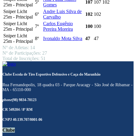
5º
107
107
102
25m - Principal
Gomes
Sniper Licht
Andre Luis Silva de
6º
102
102
25m - Principal
Carvalho
Sniper Licht
Carlos Eugênio
7º
100
100
25m - Principal
Pereira Moreira
Sniper Licht
8º
Ivonaldo Mota Silva
47
47
25m - Principal
Nº de Atletas: 14
Nº de Participações: 27
Total de Inscrições: 51
Clube Escola de Tiro Esportivo Defensivo e Caça do Maranhão
Rua Fernandopolis, 18 quadra 03 - Parque Aracagy - São José de Ribamar -
MA - 65110-000
phone
(98) 9834-70123
CR 549204 / 8ª RM
CNPJ 40.139.707/0001-06
Clube