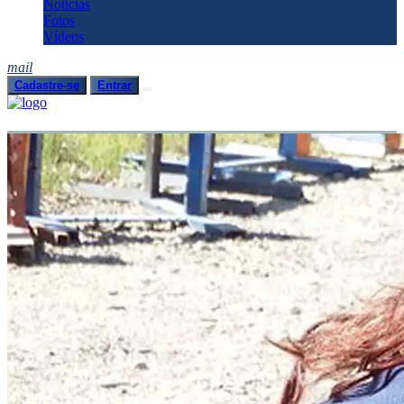
Notícias
Fotos
Vídeos
mail
Cadastre-se
Entrar