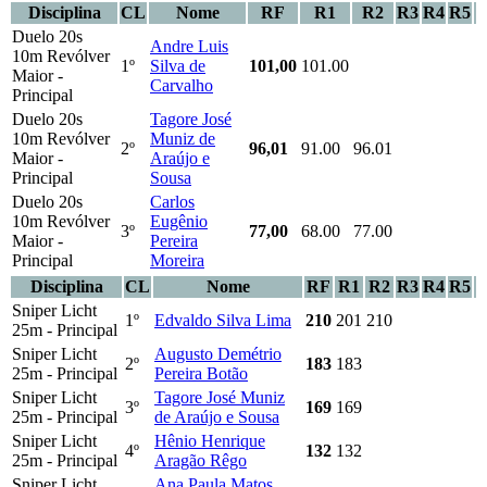
Disciplina
CL
Nome
RF
R1
R2
R3
R4
R5
Duelo 20s
Andre Luis
10m Revólver
1º
Silva de
101,00
101.00
Maior -
Carvalho
Principal
Duelo 20s
Tagore José
10m Revólver
Muniz de
2º
96,01
91.00
96.01
Maior -
Araújo e
Principal
Sousa
Duelo 20s
Carlos
10m Revólver
Eugênio
3º
77,00
68.00
77.00
Maior -
Pereira
Principal
Moreira
Disciplina
CL
Nome
RF
R1
R2
R3
R4
R5
Sniper Licht
1º
Edvaldo Silva Lima
210
201
210
25m - Principal
Sniper Licht
Augusto Demétrio
2º
183
183
25m - Principal
Pereira Botão
Sniper Licht
Tagore José Muniz
3º
169
169
25m - Principal
de Araújo e Sousa
Sniper Licht
Hênio Henrique
4º
132
132
25m - Principal
Aragão Rêgo
Sniper Licht
Ana Paula Matos