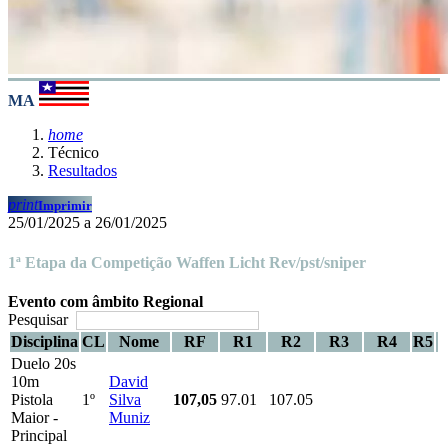
MA
home
Técnico
Resultados
print
Imprimir
25/01/2025 a 26/01/2025
1ª Etapa da Competição Waffen Licht Rev/pst/sniper
Evento com âmbito Regional
Pesquisar
Disciplina
CL
Nome
RF
R1
R2
R3
R4
R5
Duelo 20s
10m
David
Pistola
1º
Silva
107,05
97.01
107.05
Maior -
Muniz
Principal