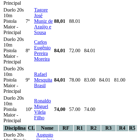
Principal
Duelo 20s
Tagore
10m
José
Pistola
7º
Muniz de
88,01
88.01
Maior -
Araújo e
Principal
Sousa
Duelo 20s
Carlos
10m
Eugênio
Pistola
8º
84,01
72.00
84.01
Pereira
Maior -
Moreira
Principal
Duelo 20s
10m
Rafael
Pistola
9º
Mesquita
84,01
78.00
83.00
84.01
81.00
Maior -
Brasil
Principal
Duelo 20s
Ronaldo
10m
Miguel
Pistola
10º
74,00
57.00
74.00
Vilela
Maior -
Filho
Principal
Disciplina
CL
Nome
RF
R1
R2
R3
R4
R5
Duelo 20s
Augusto