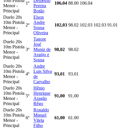
10m Pistola
Demétrio
1º
106,04
88.00
106.04
Menor -
Pereira
Principal
Botão
Duelo 20s
Elson
10m Pistola
Andre
2º
102,03
98.02
102.03
102.03
91.01
Menor -
Sousa
Principal
Oliveira
Tagore
Duelo 20s
José
10m Pistola
3º
Muniz de
98,02
98.02
Menor -
Araújo e
Principal
Sousa
Duelo 20s
Andre
10m Pistola
Luis Silva
4º
93,01
93.01
Menor -
de
Principal
Carvalho
Duelo 20s
Hênio
10m Pistola
Henrique
5º
91,00
91.00
Menor -
Aragão
Principal
Rêgo
Duelo 20s
Ronaldo
10m Pistola
Miguel
6º
61,00
61.00
Menor -
Vilela
Principal
Filho