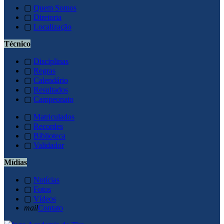
▢
Quem Somos
▢
Diretoria
▢
Localização
Técnico
▢
Disciplinas
▢
Regras
▢
Calendário
▢
Resultados
▢
Campeonato
▢
Matriculados
▢
Recordes
▢
Biblioteca
▢
Validador
Mídias
▢
Notícias
▢
Fotos
▢
Vídeos
mail
Contato