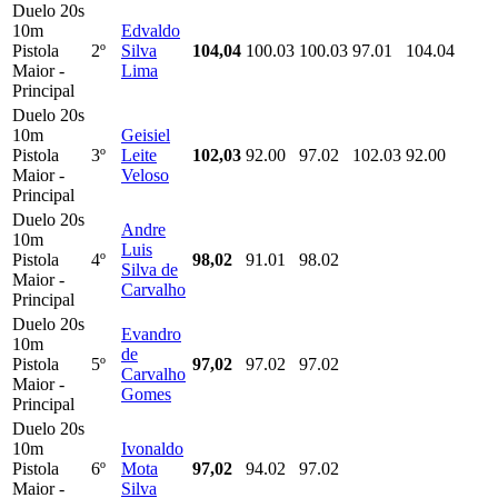
Duelo 20s
10m
Edvaldo
Pistola
2º
Silva
104,04
100.03
100.03
97.01
104.04
Maior -
Lima
Principal
Duelo 20s
10m
Geisiel
Pistola
3º
Leite
102,03
92.00
97.02
102.03
92.00
Maior -
Veloso
Principal
Duelo 20s
Andre
10m
Luis
Pistola
4º
98,02
91.01
98.02
Silva de
Maior -
Carvalho
Principal
Duelo 20s
Evandro
10m
de
Pistola
5º
97,02
97.02
97.02
Carvalho
Maior -
Gomes
Principal
Duelo 20s
10m
Ivonaldo
Pistola
6º
Mota
97,02
94.02
97.02
Maior -
Silva