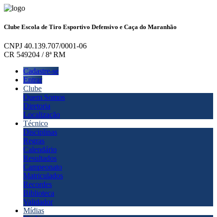
Clube Escola de Tiro Esportivo Defensivo e Caça do Maranhão
CNPJ 40.139.707/0001-06
CR 549204 / 8ª RM
Cadastre-se
Entrar
Clube
Quem Somos
Diretoria
Localização
Técnico
Disciplinas
Regras
Calendário
Resultados
Campeonato
Matriculados
Recordes
Biblioteca
Validador
Mídias