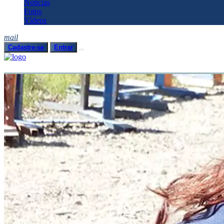
Notícias
Fotos
Vídeos
mail
Cadastre-se
Entrar