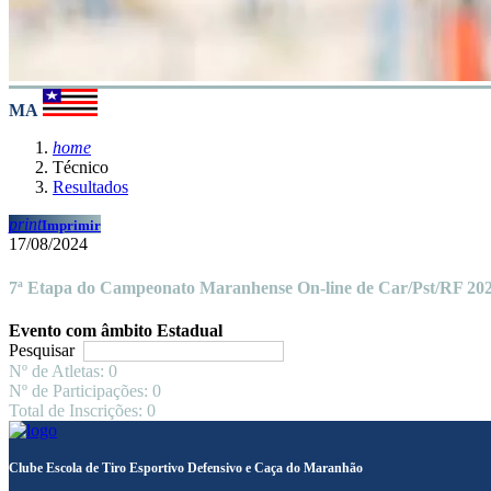
MA
home
Técnico
Resultados
print
Imprimir
17/08/2024
7ª Etapa do Campeonato Maranhense On-line de Car/Pst/RF 20
Evento com âmbito Estadual
Pesquisar
Nº de Atletas: 0
Nº de Participações: 0
Total de Inscrições: 0
Clube Escola de Tiro Esportivo Defensivo e Caça do Maranhão