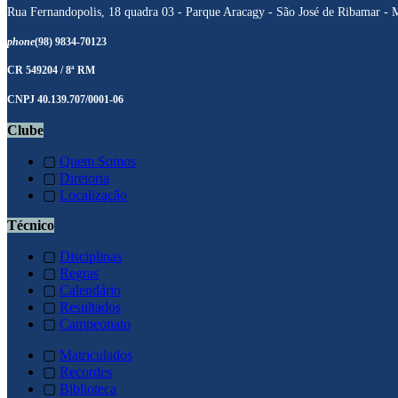
Rua Fernandopolis, 18 quadra 03 - Parque Aracagy - São José de Ribamar -
phone
(98) 9834-70123
CR 549204 / 8ª RM
CNPJ 40.139.707/0001-06
Clube
▢
Quem Somos
▢
Diretoria
▢
Localização
Técnico
▢
Disciplinas
▢
Regras
▢
Calendário
▢
Resultados
▢
Campeonato
▢
Matriculados
▢
Recordes
▢
Biblioteca