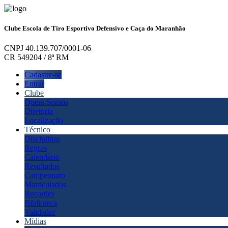
Clube Escola de Tiro Esportivo Defensivo e Caça do Maranhão
CNPJ 40.139.707/0001-06
CR 549204 / 8ª RM
Cadastre-se
Entrar
Clube
Quem Somos
Diretoria
Localização
Técnico
Disciplinas
Regras
Calendário
Resultados
Campeonato
Matriculados
Recordes
Biblioteca
Validador
Mídias