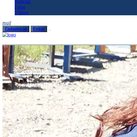
Notícias
Fotos
Vídeos
mail
Cadastre-se
Entrar