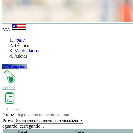
MA
home
Técnico
Matriculados
Atletas
print
Imprimir
Árbitros
Instrutores
Nome
Prova
aguarde, carregando...
Total
Data