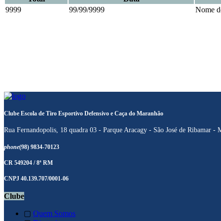
9999
99/99/9999
Nome do
Clube Escola de Tiro Esportivo Defensivo e Caça do Maranhão
Rua Fernandopolis, 18 quadra 03 - Parque Aracagy - São José de Ribamar -
phone
(98) 9834-70123
CR 549204 / 8ª RM
CNPJ 40.139.707/0001-06
Clube
▢
Quem Somos