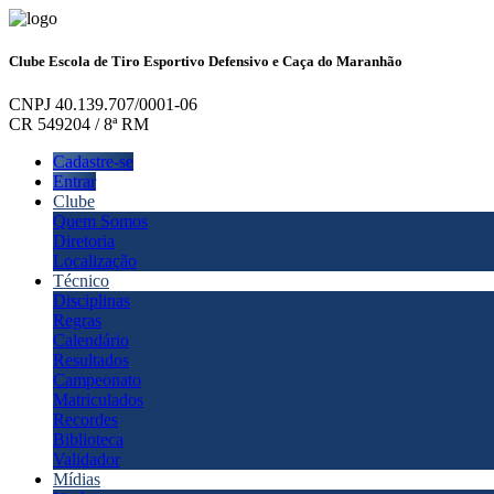
Clube Escola de Tiro Esportivo Defensivo e Caça do Maranhão
CNPJ 40.139.707/0001-06
CR 549204 / 8ª RM
Cadastre-se
Entrar
Clube
Quem Somos
Diretoria
Localização
Técnico
Disciplinas
Regras
Calendário
Resultados
Campeonato
Matriculados
Recordes
Biblioteca
Validador
Mídias